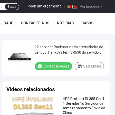
Pedir um orçamento
|
Portuguese
Busca
ALIDADE
CONTACTE-NOS
NOTÍCIAS
CASOS
12 servidor Rackmount da cremalheira de
Lenovo ThinkSystem SR630 do servidor
das baías 1U
Contacte Agora
Saiba Mais
Vídeos relacionados
HPE ProLiant DL385 Gen1
1 Servidor 1u Servidor de
armazenamento Envio da
China