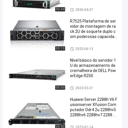
Servidor do armazenamento d
00:44
2026-04-27
e cremalheira
R7525 Plataforma de ser
vidor de montagem de ra
ck 2U de soquete duplo c
om poderosas capacidad
es de computação e me
mória de seis canais
Servidor do armazenamento d
00:19
2025-06-13
e cremalheira
Nível básico do servidor 1
U do armazenamento de
cremalheira de DELL Pow
erEdge R250
Servidor do armazenamento d
00:50
2023-03-21
e cremalheira
Huawei Server 2288h V6 F
usionserver Xfusion Com
putador Ddr4 2u 2288hv5
2288hv6 2288hv7 2288 Fu
sion Rack
Servidor do armazenamento d
00:43
2025-01-14