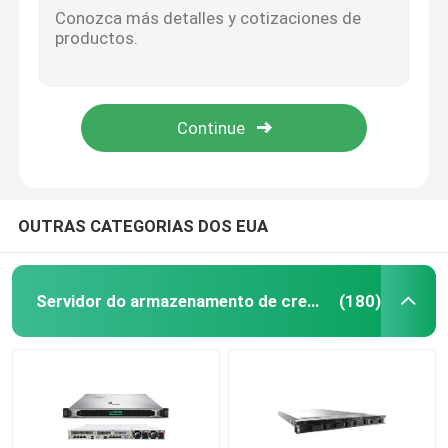
Processador central Rackmount dos interruptores 5x Gigabit Ethernet 600MHz do Datacom de 128MB RAM 1U
Servidor da fusão de Huawei
EM Rackmount do router 8GB RAM CCR1036 12G 4S do núcleo da nuvem de 1U Mikrotik
Dois interruptores SwOS do Datacom do porto de SFP+ puseram 24 interruptores portuários de Gigabit Ethernet
Dell Poweredge Server
Router Rb4011 do processador central Mikrotik do núcleo 1.4Ghz do quadrilátero de SFP+ 10Gbps MikroTik RB4011
RB962UiGS-5HacT2HnT MikroTik Hap Ac 2.4GHz/5GHz 802.11ac/A/N/B/G
Servidor de H3C
OUTRAS CATEGORIAS DOS EUA
Interruptores do Datacom
Servidor do armazenamento de cremalheira
(180)
Dispositivo de WLAN
Router sem fio esperto
Disco rígido HDD