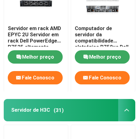
Servidor em rack AMD
Computador de
EPYC 2U Servidor em
servidor da
rack Dell PowerEdge
compatibilidade
R7525 altamente
eletrónica R750xa Dell
escalável
Poweredge Server 2U
Melhor preço
Melhor preço
GPU
Fale Conosco
Fale Conosco
Servidor de H3C
(31)