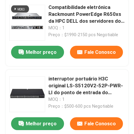
Compatibilidade eletrónica
Rackmount PowerEdge R650xs
da HPC DELL dos servidores do
armazenamento 1U
MOQ：1
Preço：$1990-2150 pcs Negotiable
Melhor preço
Fale Conosco
interruptor portuário H3C
original LS-S5120V2-52P-PWR-
LI do ponto de entrada do
gigabit 104Gbps 48
MOQ：1
Preço：$500-600 pcs Negotiable
Melhor preço
Fale Conosco