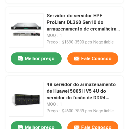
Servidor do servidor HPE
ProLiant DL360 Gen10 do
armazenamento de cremalheira
de P19765-B21 P19766-B21
MOQ：1
Preço：$1690-3590 pcs Negotiable
Melhor preço
Fale Conosco
48 servidor do armazenamento
de Huawei 5885H V5 4U do
servidor da fusão de DDR4
DIMMs Huawei
MOQ：1
Preço：$4600-7889 pcs Negotiable
Melhor preço
Fale Conosco