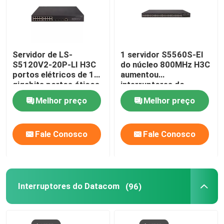
Servidor de LS-
1 servidor S5560S-EI
S5120V2-20P-LI H3C
do núcleo 800MHz H3C
portos elétricos de 16
aumentou
gigabits portos óticos
interruptores do
de 4 gigabits
gigabit
Melhor preço
Melhor preço
Fale Conosco
Fale Conosco
Interruptores do Datacom
(96)