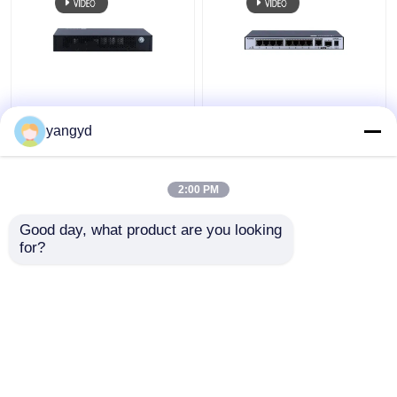
O Datacom de SFP
1 Datacom do
PoE+ comuta o
interruptor de GE SFP
yangyd
interruptor portuário
comuta o interruptor
Huawei CloudEngine
portuário S5731-
S5731-L de 8 Gigabit
L8T2ST-RUA do
2:00 PM
Melhor preço
Melhor preço
Ethernet
gigabit 8
Good day, what product are you looking 
for?
Fale Conosco
Fale Conosco
Veja mais
Casa
Mapa do Site
Fale Conosco
Desktop Site