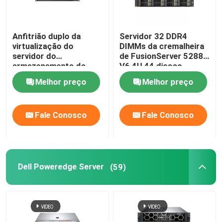
Anfitrião duplo da
Servidor 32 DDR4
virtualização do
DIMMs da cremalheira
servidor do
de FusionServer 5288
armazenamento do
V6 4U 44 discos
servidor 2288H V5 2U
rígidos de 3,5
Melhor preço
Melhor preço
da fusão do
polegadas
processador central
HUAWEI
Fale Conosco
Fale Conosco
Dell Poweredge Server
(59)