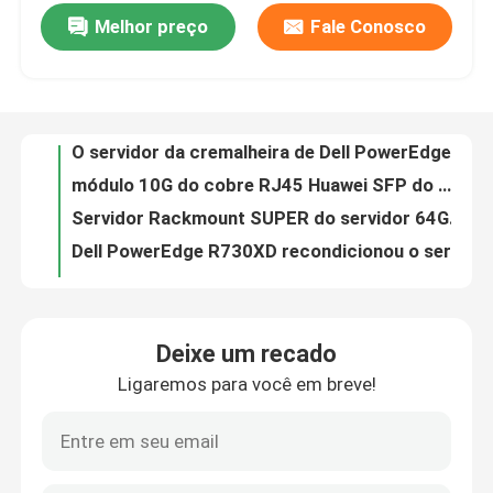
Melhor preço
Fale Conosco
ponto de acesso Huawei de WiFi da placa de parede de 2.4GHz 5GHz AirEngine 5761-11W
O servidor da cremalheira de Dell PowerEdge R730 recondicionou o servidor E5-2650V3 2u do armazenamento
Visita à fábrica
módulo 10G do cobre RJ45 Huawei SFP do módulo do transceptor de 30M 10Gbps SFP
Servidor Rackmount SUPER do servidor 64GB 2U da NUVEM R5215 A12 AMD EPYC
Controle de qualidade
Dell PowerEdge R730XD recondicionou o servidor da cremalheira do servidor 2U do armazenamento
Servidor Rackmount original da cremalheira da compatibilidade eletrónica Poweredge R940 de Dell do servidor 3U
Contacte-nos
Servidor da cremalheira da compatibilidade eletrónica Poweredge R740xd 2U de DELL do servidor dos armazenamentos 192TB
Cremalheira do servidor de rede 2U da compatibilidade eletrónica R540 Dell Poweredge Server 168TB
Notícias
servidor Rackmount da cremalheira da compatibilidade eletrónica Poweredge R840 de 2U GPU Dell Poweredge Server
Servidor dos armazenamentos de Dell Poweredge Server R740 Intel Xeon 2U do nível da empresa
Casos
Deixe um recado
Servidor da cremalheira da compatibilidade eletrónica PowerEdge R640 1U de Dell do servidor dos armazenamentos do soquete DDR4 2
Ligaremos para você em breve!
Processador da prata 4208 da compatibilidade eletrónica R440 Xeon de 64GB RAM Dell Poweredge Server Dell
VR Show
O Datacom de RouterOS/SwitchOS comuta 24 interruptores 2xSFP+ do porto do gigabit prende
O Rb 760Igs de Mikrotik Routerboard encanta o router de S 880Mhz 256MB L4 Gigabit Ethernet
Servidor do armazenamento de cremalheira
Ponto de entrada de RB3011UiAS-RM 1GB RAM Datacom Switches para fora no processador central 2x1.4GHz do porto 10