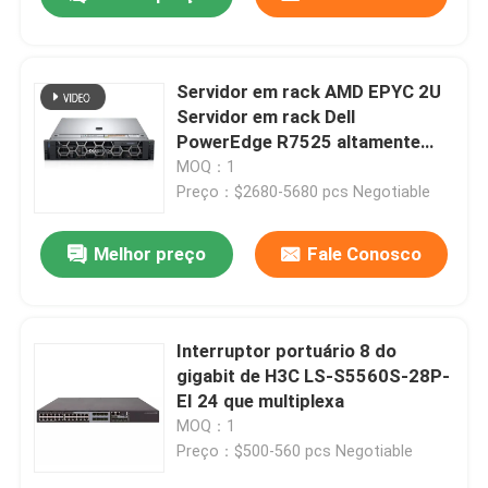
Servidor em rack AMD EPYC 2U
Servidor em rack Dell
PowerEdge R7525 altamente
escalável
MOQ：1
Preço：$2680-5680 pcs Negotiable
Melhor preço
Fale Conosco
Para casa
Interruptor portuário 8 do
gigabit de H3C LS-S5560S-28P-
EI 24 que multiplexa
Produtos
MOQ：1
Preço：$500-560 pcs Negotiable
Sobre nós