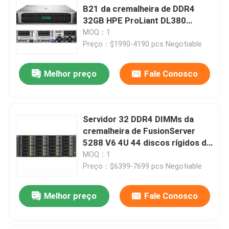
B21 da cremalheira de DDR4
32GB HPE ProLiant DL380
Gen10 2U
MOQ：1
Preço：$1990-4190 pcs Negotiable
Melhor preço
Fale Conosco
Servidor 32 DDR4 DIMMs da
cremalheira de FusionServer
5288 V6 4U 44 discos rígidos de
3,5 polegadas
MOQ：1
Preço：$6399-7699 pcs Negotiable
Melhor preço
Fale Conosco