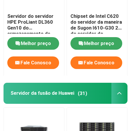
SSD interno do disco rígido
Servidor do servidor
Chipset de Intel C620
HPE ProLiant DL360
do servidor da maneira
Gen10 do
de Sugon I610-G30 2
Cartão gráfico de Geforce
armazenamento de
do servidor do
cremalheira de
armazenamento de
Melhor preço
Melhor preço
P19765-B21 P19766-
cremalheira de 3TB 1U
Processador do processador central de INTEL
B21
Fale Conosco
Fale Conosco
Memória RAM do servidor
Servidor recondicionado do armazenamento
Servidor da fusão de Huawei
(31)
Módulo do transceptor de SFP
Interruptor de canal da fibra