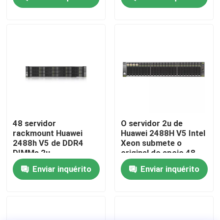
Visita à fábrica
Controle de qualidade
Contacte-nos
Notícias
48 servidor
O servidor 2u de
rackmount Huawei
Huawei 2488H V5 Intel
2488h V5 de DDR4
Xeon submete o
Casos
DIMMs 2u
original do apoio 48
DDR4 DIMMs
Enviar inquérito
Enviar inquérito
VR Show
Servidor do armazenamento de cremalheira