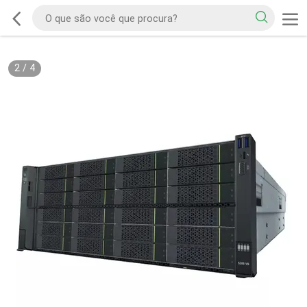
2
/
4