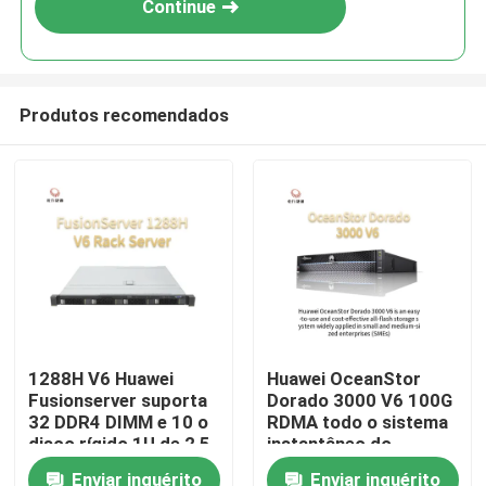
Continue
Produtos recomendados
Para casa
1288H V6 Huawei
Huawei OceanStor
Fusionserver suporta
Dorado 3000 V6 100G
Produtos
32 DDR4 DIMM e 10 o
RDMA todo o sistema
disco rígido 1U de 2,5
instantâneo do
polegadas
armazenamento
Enviar inquérito
Enviar inquérito
Sobre nós