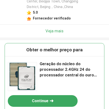
Center, Beiqijia Town, Changping
District, Beijing，China ,China
5.0
Fornecedor verificado
Veja mais
Obter o melhor preço para
Geração do núcleo do
processador 2.4GHz 24 do
processador central do ouro
6336Y INTEL de Xeon ó
Continue