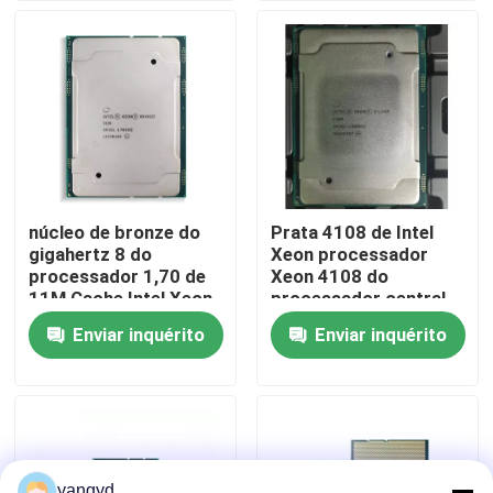
Visita à fábrica
Controle de qualidade
Contacte-nos
núcleo de bronze do
Prata 4108 de Intel
gigahertz 8 do
Xeon processador
Notícias
processador 1,70 de
Xeon 4108 do
11M Cache Intel Xeon
processador central
3106
de 1,8 gigahertz
Enviar inquérito
Enviar inquérito
Casos
INTEL
VR Show
Servidor do armazenamento de cremalheira
yangyd