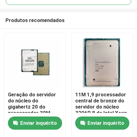
Produtos recomendados
Geração do servidor
11M 1,9 processador
Para casa
do núcleo do
central de bronze do
gigahertz 20 do
servidor do núcleo
processador 30M
3206R 8 de Intel Xeon
Produtos
Cache 2,3 da prata
do processador do
Enviar inquérito
Enviar inquérito
4316 de Intel Xeon ó
processador central
do gigahertz INTEL
Sobre nós