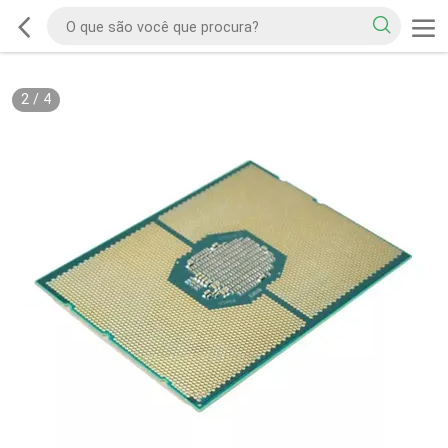
2
/
4