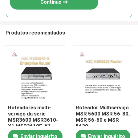
Continue
Produtos recomendados
Para casa
Roteadores multi-
Roteador Multiserviço
serviço da série
MSR 5600 MSR 56-80,
Produtos
MSR3600 MSR3610-
MSR 56-60 e MSR
X1 MSR3610E-X1
5620
MSR3640-X1-HI
Enviar inquérito
Enviar inquérito
Sobre nós