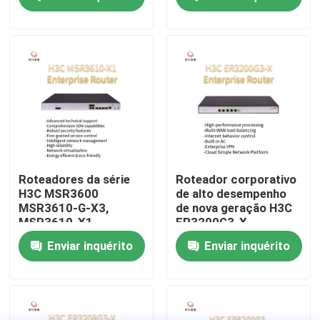
MSR3640-X1
MSR3640-G
MSR3600-51-G
Visita à fábrica
MSR3600-28-G
Controle de qualidade
Contacte-nos
Notícias
Roteadores da série
Roteador corporativo
H3C MSR3600
de alto desempenho
MSR3610-G-X3,
de nova geração H3C
Casos
MSR3610-X1,
ER3200G3-X
MSR3640-X1-HI,
Enviar inquérito
Enviar inquérito
MSR3640-X1,
MSR3620-X1
VR Show
Servidor do armazenamento de cremalheira