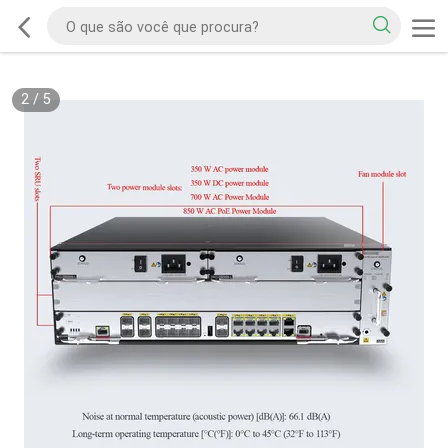
2
/
5