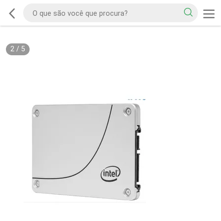
2
/
5