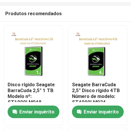
Produtos recomendados
Disco rígido Seagate
Seagate BarraCuda
BarraCuda 2,5" 1 TB
2,5" Disco rígido 4TB
Para casa
Modelo nº:
Número de modelo:
ST1000LM048
ST4000LM024
Produtos
Enviar inquérito
Enviar inquérito
Sobre nós