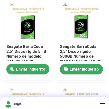
Visita à fábrica
Controle de qualidade
Contacte-nos
Seagate BarraCuda
Seagate BarraCuda
2,5" Disco rígido 5TB
2,5" Disco rígido
Número de modelo:
500GB Número de
Notícias
ST5000LM000
modelo: ST500LM030
Enviar inquérito
Enviar inquérito
Casos
VR Show
angie
Servidor do armazenamento de cremalheira