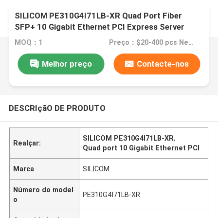
SILICOM PE310G4I71LB-XR Quad Port Fiber
SFP+ 10 Gigabit Ethernet PCI Express Server
Adaptador Baseado em Intel® FTXL710BM1
MOQ：1
Preço：$20-400 pcs Negotiable
Melhor preço
Contacte-nos
DESCRIçãO DE PRODUTO
SILICOM PE310G4I71LB-XR
,
Realçar:
Quad port 10 Gigabit Ethernet PCI
Marca
SILICOM
Número do model
PE310G4I71LB-XR
o