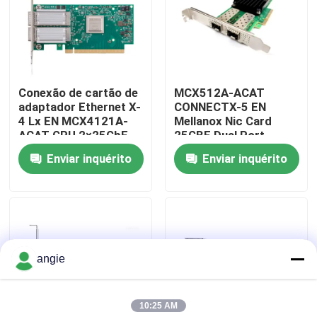
Visita à fábrica
Controle de qualidade
Conexão de cartão de
MCX512A-ACAT
adaptador Ethernet X-
CONNECTX-5 EN
4 Lx EN MCX4121A-
Mellanox Nic Card
Contacte-nos
ACAT GPU 2×25GbE
25GBE Dual Port
SFP28 PCIe 3.0×8
SFP28 PCIE3.0 X8
Enviar inquérito
Enviar inquérito
Alto BR
Notícias
Casos
angie
VR Show
10:25 AM
Servidor do armazenamento de cremalheira