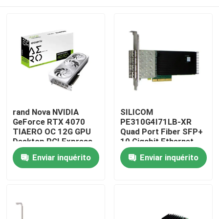
rand Nova NVIDIA
SILICOM
GeForce RTX 4070
PE310G4I71LB-XR
TIAERO OC 12G GPU
Quad Port Fiber SFP+
Desktop PCI Express
10 Gigabit Ethernet
Interface HD DP
PCI Express Server
Para casa
Enviar inquérito
Enviar inquérito
DisplayPort Saída 8GB
Adaptador Baseado
Video Memo
em Intel®
FTXL710BM1
Produtos
Sobre nós