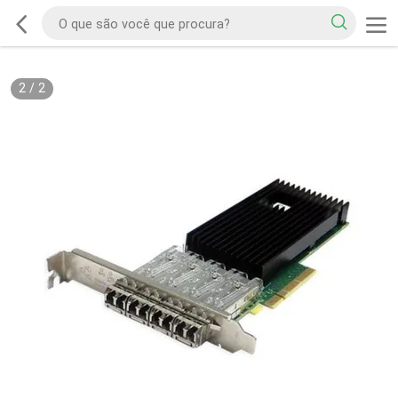
2
/
2