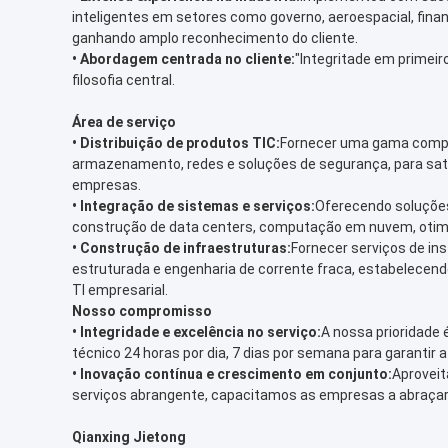
inteligentes em setores como governo, aeroespacial, fin
ganhando amplo reconhecimento do cliente.
•
Abordagem centrada no cliente:
"Integritade em primeiro
filosofia central.
Área de serviço
•
Distribuição de produtos TIC:
Fornecer uma gama comple
armazenamento, redes e soluções de segurança, para sati
empresas.
•
Integração de sistemas e serviços:
Oferecendo soluçõe
construção de data centers, computação em nuvem, otim
•
Construção de infraestruturas:
Fornecer serviços de in
estruturada e engenharia de corrente fraca, estabelecen
TI empresarial.
Nosso compromisso
•
Integridade e excelência no serviço:
A nossa prioridade 
técnico 24 horas por dia, 7 dias por semana para garantir 
•
Inovação contínua e crescimento em conjunto:
Aproveit
serviços abrangente, capacitamos as empresas a abraçar o 
Qianxing Jietong