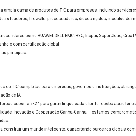
ampla gama de produtos de TIC para empresas, incluindo servidores d
 roteadores, firewalls, processadores, discos rígidos, módulos de me
as líderes como HUAWEI, DELL EMC, H3C, Inspur, SuperCloud, Great Wal
enho e com certificação global.
s principais:
es de TIC completas para empresas, governos e instituições, abran
ação de IA.
ferece suporte 7×24 para garantir que cada cliente receba assistência
ualidade, Inovação e Cooperação Ganha-Ganha — estamos comprometid
adas.
a construir um mundo inteligente, capacitando parceiros globais com i