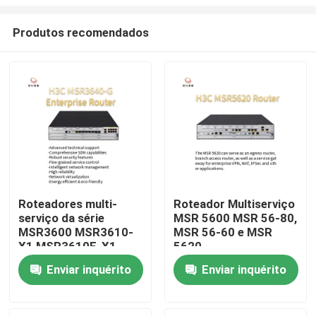
Produtos recomendados
Roteadores multi-
Roteador Multiserviço
serviço da série
MSR 5600 MSR 56-80,
Para casa
MSR3600 MSR3610-
MSR 56-60 e MSR
X1 MSR3610E-X1
5620
MSR3640-X1-HI
Produtos
Enviar inquérito
Enviar inquérito
MSR3640-X1
MSR3640-G
MSR3600-51-G
Sobre nós