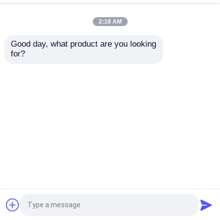
2:18 AM
Servidor da fusão de Huawei
Good day, what product are you looking 
H3C ER3208G3-X
Roteador corporativo
for?
Roteador empresarial
de alto desempenho
Dell Poweredge Server
de alta performance
de nova geração H3C
de nova geração
ER5200G3
Servidor de H3C
Enviar inquérito
Enviar inquérito
Interruptores do Datacom
Casa
Mapa do Site
Fale Conosco
Desktop Site
Mapa do Site
Privacy Policy
Dispositivo de WLAN
Router sem fio esperto
Qualidade
Servidor do armazenamento de
cremalheira
Fábrica da china.Copyright © 2026
Beijing Qianxing Jietong Technology Co., Ltd.. All
Disco rígido HDD
Rights Reserved.