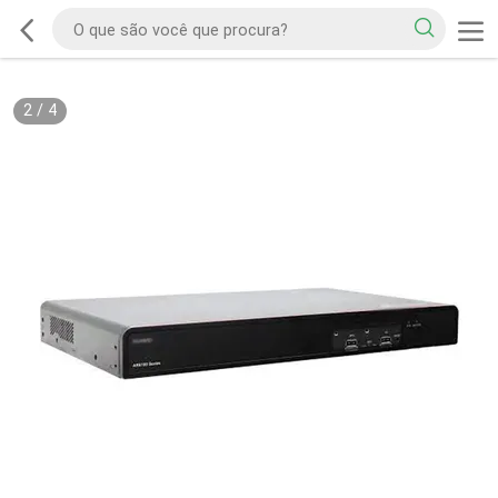
2
/
4