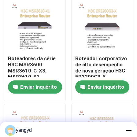
MSR3600-28-G
Visita à fábrica
Controle de qualidade
Contacte-nos
Roteadores da série
Roteador corporativo
H3C MSR3600
de alto desempenho
MSR3610-G-X3,
de nova geração H3C
Notícias
MSR3610-X1,
ER3200G3-X
MSR3640-X1-HI,
Enviar inquérito
Enviar inquérito
MSR3640-X1,
Casos
MSR3620-X1
VR Show
yangyd
Servidor do armazenamento de cremalheira