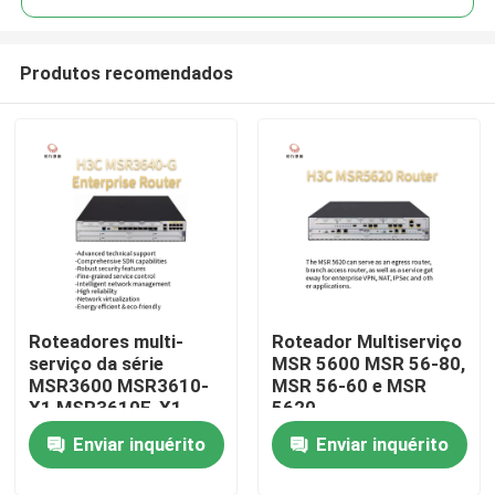
Produtos recomendados
Roteadores multi-
Roteador Multiserviço
Para casa
serviço da série
MSR 5600 MSR 56-80,
MSR3600 MSR3610-
MSR 56-60 e MSR
X1 MSR3610E-X1
5620
Produtos
MSR3640-X1-HI
Enviar inquérito
Enviar inquérito
MSR3640-X1
MSR3640-G
Sobre nós