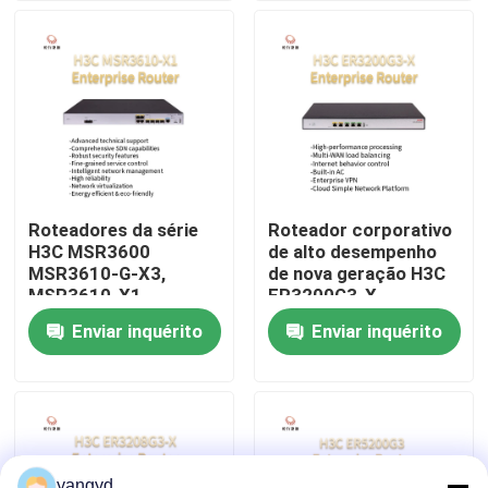
MSR3600-51-G
MSR3600-28-G
Visita à fábrica
Controle de qualidade
Contacte-nos
Roteadores da série
Roteador corporativo
H3C MSR3600
de alto desempenho
Notícias
MSR3610-G-X3,
de nova geração H3C
MSR3610-X1,
ER3200G3-X
MSR3640-X1-HI,
Enviar inquérito
Enviar inquérito
Casos
MSR3640-X1,
MSR3620-X1
VR Show
Servidor do armazenamento de cremalheira
yangyd